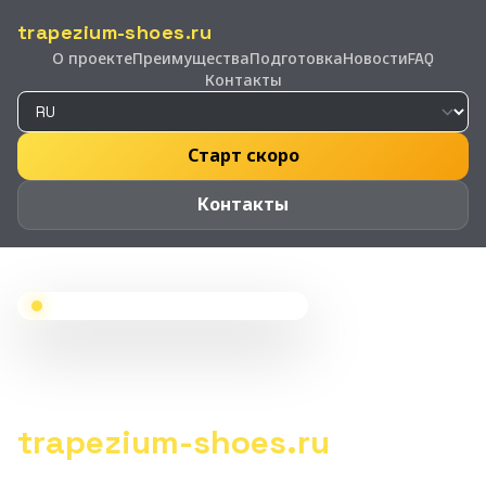
trapezium-shoes.ru
О проекте
Преимущества
Подготовка
Новости
FAQ
Контакты
Старт скоро
Контакты
Стадион • Лёгкая атлетика • Релиз 2026
Стадионный ритм нового
релиза
trapezium-shoes.ru