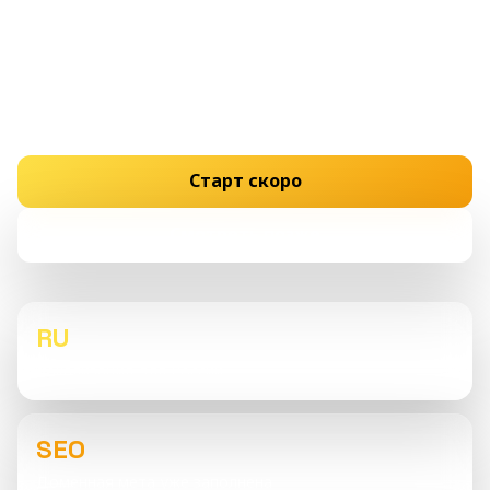
На дорожках стадиона уже звучит тот самый ритм
перед стартом. Готовим страницу о лёгкой
атлетике: спринт, дыхание на длинной
дистанции, чистая беговая техника и спортивная
подача — всё это в обновлённой версии сайта.
Старт скоро
Смотреть позже
RU
Локализация для России
SEO
Доменная мета уже заполнена